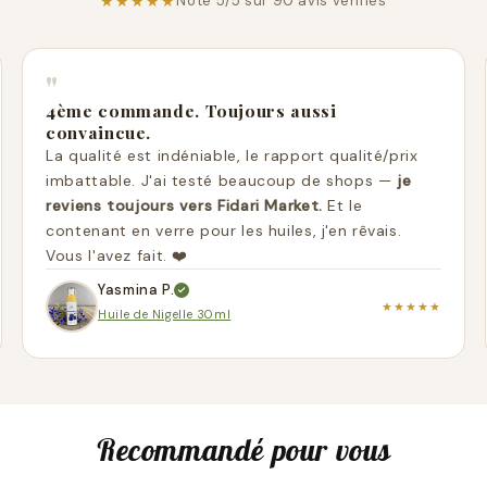
★★★★★
Noté 5/5 sur 90 avis vérifiés
"
4ème commande. Toujours aussi
convaincue.
La qualité est indéniable, le rapport qualité/prix
imbattable. J'ai testé beaucoup de shops —
je
reviens toujours vers Fidari Market.
Et le
contenant en verre pour les huiles, j'en rêvais.
Vous l'avez fait. ❤️
Yasmina P.
★★★★★
Huile de Nigelle 30ml
Recommandé pour vous