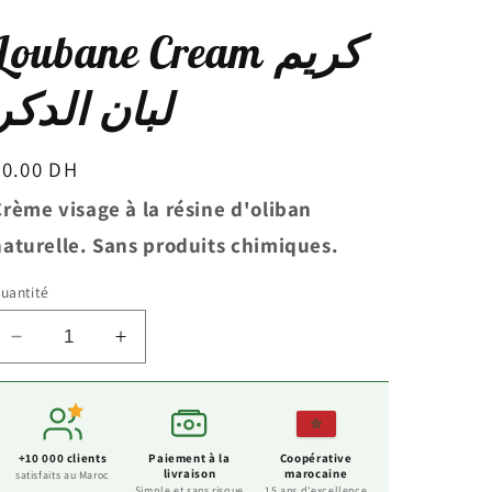
Loubane Cream كريم
لبان الدكر
Prix
60.00 DH
habituel
Crème visage à la résine d'oliban
naturelle. Sans produits chimiques.
uantité
Réduire
Augmenter
la
la
quantité
quantité
de
de
Loubane
Loubane
+10 000 clients
Paiement à la
Coopérative
Cream
Cream
livraison
marocaine
satisfaits au Maroc
Simple et sans risque
15 ans d'excellence