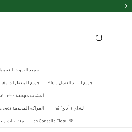
Panier
les et sérum جميع الزيوت التجميلية
Miels جميع انواع العسل
Hydrolats جميع المقطرات
Plantes sèchées أعشاب مجففة
Thé الشاي ( أتاي)
Fruits secs الفواكه المجففة
s منتوجات مختلفة
Les Conseils Fidari 💚