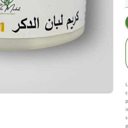
c
p
i
s
p