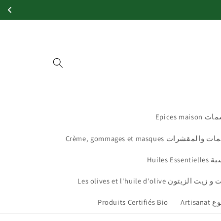
et
passer
au
contenu
Epices 
Crème, gommages et masques
Huile
Les olives et l'huile d'oliv
Produits Certifiés Bio
Arti