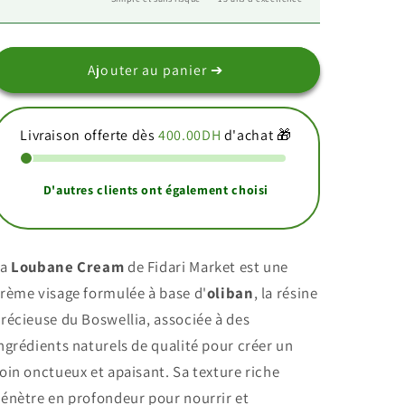
كريم
كريم
لبان
لبان
الدكر
الدكر
Ajouter au panier ➔
Livraison offerte dès
400.00DH
d'achat 🎁
D'autres clients ont également choisi
La
Loubane Cream
de Fidari Market est une
rème visage formulée à base d'
oliban
, la résine
récieuse du Boswellia, associée à des
ngrédients naturels de qualité pour créer un
oin onctueux et apaisant. Sa texture riche
énètre en profondeur pour nourrir et