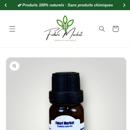
et
🌿 Produits 100% naturels · Sans produits chimiques
passer
au
contenu
Panier
Passer aux
informations
produits