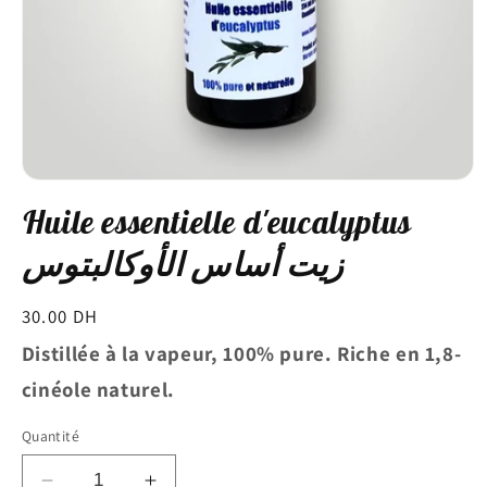
Ouvrir
le
Huile essentielle d'eucalyptus
média
1
dans
زيت أساس الأوكالبتوس
une
fenêtre
modale
Prix
30.00 DH
habituel
Distillée à la vapeur, 100% pure. Riche en 1,8-
cinéole naturel.
Quantité