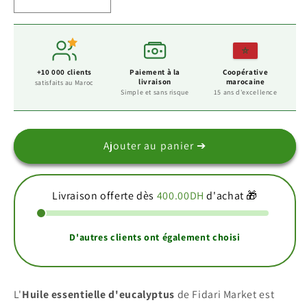
Réduire
Augmenter
la
la
quantité
quantité
de
de
Huile
Huile
+10 000 clients
Paiement à la
Coopérative
essentielle
essentielle
livraison
marocaine
satisfaits au Maroc
d&#39;eucalyptus
d&#39;eucalyptus
Simple et sans risque
15 ans d'excellence
زيت
زيت
أساس
أساس
الأوكالبتوس
الأوكالبتوس
Ajouter au panier ➔
Livraison offerte dès
400.00DH
d'achat 🎁
D'autres clients ont également choisi
L'
Huile essentielle d'eucalyptus
de Fidari Market est