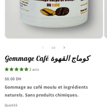
Ouvrir
Ou
le
le
média
m
de
1
/
2
1
2
dans
d
Gommage Café كوماج القهوة
une
u
fenêtre
fe
modale
m
2 avis
Prix
50.00 DH
habituel
Gommage au café moulu et ingrédients
naturels. Sans produits chimiques.
Quantité