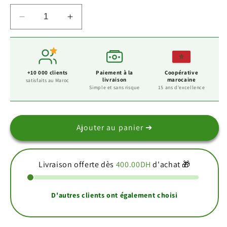
Réduire
Augmenter
la
la
quantité
quantité
de
de
Gommage
Gommage
+10 000 clients
Paiement à la
Coopérative
Café
Café
livraison
marocaine
satisfaits au Maroc
كوماج
كوماج
Simple et sans risque
15 ans d'excellence
القهوة
القهوة
Ajouter au panier ➔
Livraison offerte dès
400.00DH
d'achat 🎁
D'autres clients ont également choisi