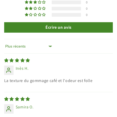
0
0
0
Écrire un avis
Sort by
Inès H.
La texture du gommage café et l'odeur est folle
Samira O.